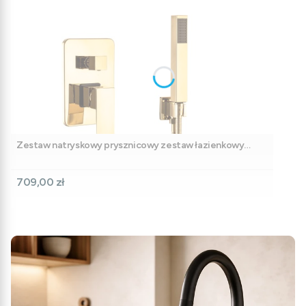
Zestaw natryskowy prysznicowy zestaw łazienkowy
podtynkowy złoty - ZONE5
Cena
709,00 zł