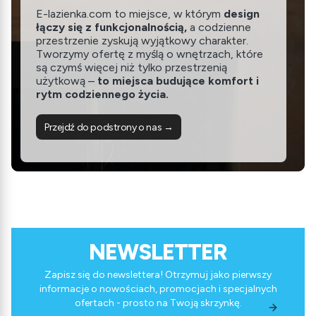
E-lazienka.com to miejsce, w którym
design
łączy się z funkcjonalnością,
a codzienne
przestrzenie zyskują wyjątkowy charakter.
Tworzymy ofertę z myślą o wnętrzach, które
są czymś więcej niż tylko przestrzenią
użytkową –
to miejsca budujące komfort i
rytm codziennego życia.
Przejdź do podstrony o nas →
NEWSLETTER
Zapisz się do newslettera! Otrzymuj jako pierwszy
informacje o nowościach, promocjach i specjalnych
ofertach - prosto na Twoją skrzynkę.