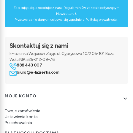
Zapisując się, akceptujesz nasz Regulamin (w zakresie dotyczącym
Newslettera).
Przetwarzanie danych odbywa się zgodnie z Polityką prywatności.
Skontaktuj się z nami
E-łazienka Wojciech Zając ul. Cyprysowa 10/2 05-101 Boża
Wola NIP: 525-212-09-76
888 443 007
biuro@e-lazienka.com
Linki w stopce
MOJE KONTO
Twoje zamówienia
Ustawienia konta
Przechowalnia