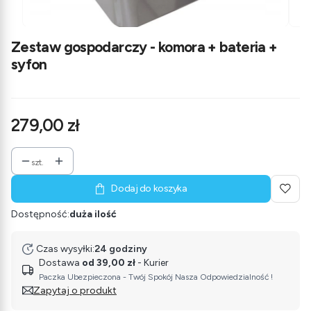
Zestaw gospodarczy - komora + bateria +
syfon
Cena
279,00 zł
szt.
Dodaj do koszyka
Dostępność:
duża ilość
Czas wysyłki:
24 godziny
Dostawa
od 39,00 zł
- Kurier
Paczka Ubezpieczona - Twój Spokój Nasza Odpowiedzialność !
Zapytaj o produkt