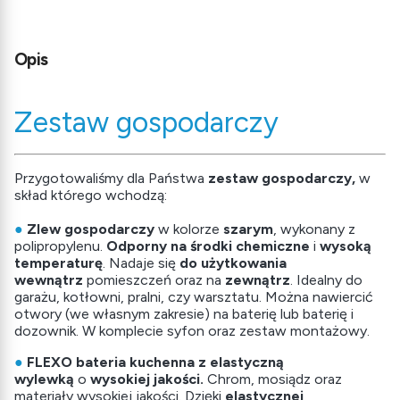
Opis
Zestaw gospodarczy
Przygotowaliśmy dla Państwa
zestaw gospodarczy,
w
skład którego wchodzą:
●
Zlew gospodarczy
w kolorze
szarym
, wykonany z
polipropylenu.
Odporny na środki chemiczne
i
wysoką
temperaturę
. Nadaje się
do użytkowania
wewnątrz
pomieszczeń oraz na
zewnątrz
. Idealny do
garażu, kotłowni, pralni, czy warsztatu. Można nawiercić
otwory (we własnym zakresie) na baterię lub baterię i
dozownik. W komplecie syfon oraz zestaw montażowy.
●
FLEXO bateria kuchenna z elastyczną
wylewką
o
wysokiej jakości.
Chrom, mosiądz oraz
materiały wysokiej jakości. Dzięki
elastycznej