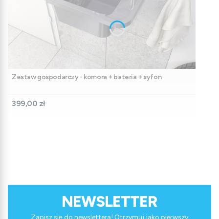
Zestaw gospodarczy - komora + bateria + syfon
Cena
399,00 zł
NEWSLETTER
Zapisz się do newslettera! Otrzymuj jako pierwszy