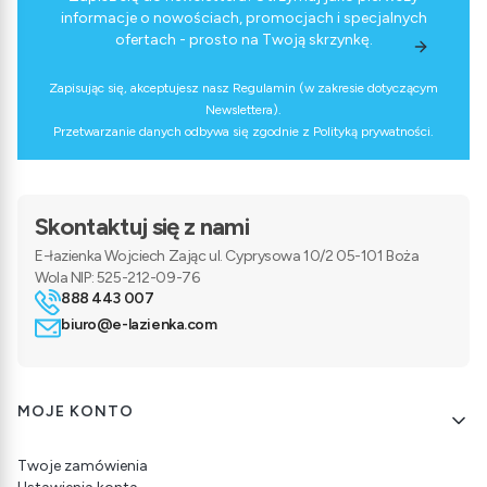
informacje o nowościach, promocjach i specjalnych
ofertach - prosto na Twoją skrzynkę.
Zapisując się, akceptujesz nasz Regulamin (w zakresie dotyczącym
Newslettera).
Przetwarzanie danych odbywa się zgodnie z Polityką prywatności.
Skontaktuj się z nami
E-łazienka Wojciech Zając ul. Cyprysowa 10/2 05-101 Boża
Wola NIP: 525-212-09-76
888 443 007
biuro@e-lazienka.com
Linki w stopce
MOJE KONTO
Twoje zamówienia