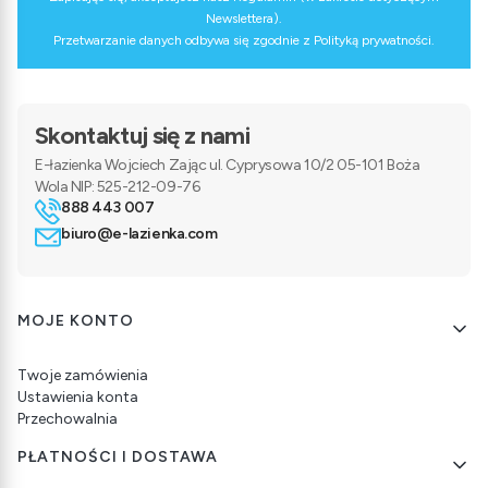
Newslettera).
Przetwarzanie danych odbywa się zgodnie z Polityką prywatności.
Skontaktuj się z nami
E-łazienka Wojciech Zając ul. Cyprysowa 10/2 05-101 Boża
Wola NIP: 525-212-09-76
888 443 007
biuro@e-lazienka.com
Linki w stopce
MOJE KONTO
Twoje zamówienia
Ustawienia konta
Przechowalnia
PŁATNOŚCI I DOSTAWA