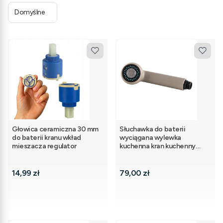
Domyślne
Głowica ceramiczna 30 mm
Słuchawka do baterii
do baterii kranu wkład
wyciągana wylewka
mieszacza regulator
kuchenna kran kuchenny
beżowa TESSO
Cena
Cena
14,99 zł
79,00 zł