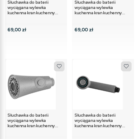
Słuchawka do baterii
Słuchawka do baterii
wyciągana wylewka
wyciągana wylewka
kuchenna kran kuchenny
kuchenna kran kuchenny
czarna AVEL
czarna TESSO
Cena
Cena
69,00 zł
69,00 zł
Słuchawka do baterii
Słuchawka do baterii
wyciągana wylewka
wyciągana wylewka
kuchenna kran kuchenny
kuchenna kran kuchenny
szary AVEL
szary TESSO