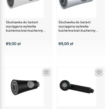
Słuchawka do baterii
Słuchawka do baterii
wyciągana wylewka
wyciągana wylewka
kuchenna kran kuchenny
kuchenna kran kuchenny
biały AVEL
chrom AVEL
Cena
Cena
89,00 zł
89,00 zł