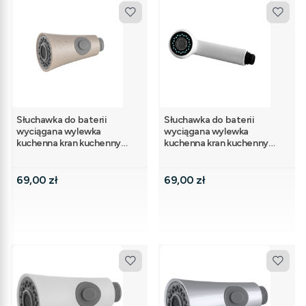
Słuchawka do baterii
Słuchawka do baterii
wyciągana wylewka
wyciągana wylewka
kuchenna kran kuchenny
kuchenna kran kuchenny
beżowy AVEL
biała TESSO
Cena
Cena
69,00 zł
69,00 zł