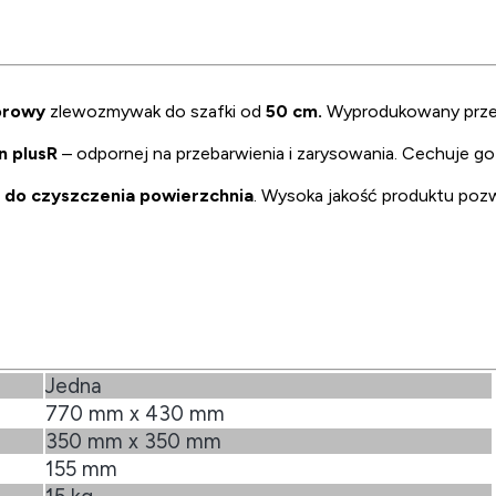
orowy
zlewozmywak do szafki od
50 cm.
Wyprodukowany prze
n plusR
– odpornej na przebarwienia i zarysowania. Cechuje g
 do czyszczenia powierzchnia
.
Wysoka jakość produktu poz
Jedna
770 mm x 430 mm
350 mm x 350 mm
155 mm