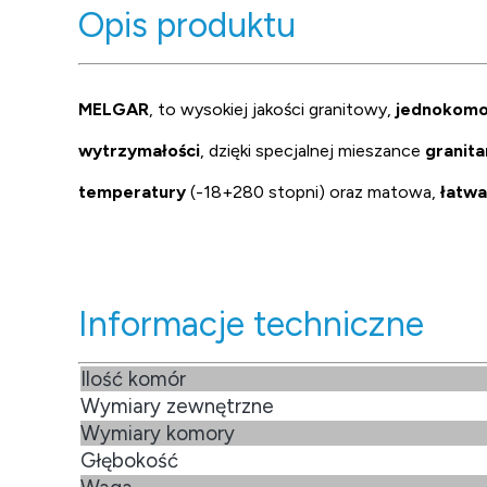
Opis produktu
MELGAR
, to wysokiej jakości granitowy,
jednokom
wytrzymałości
, dzięki specjalnej mieszance
granita
temperatury
(-18+280 stopni) oraz matowa,
łatwa
Informacje techniczne
Ilość komór
Wymiary zewnętrzne
Wymiary komory
Głębokość