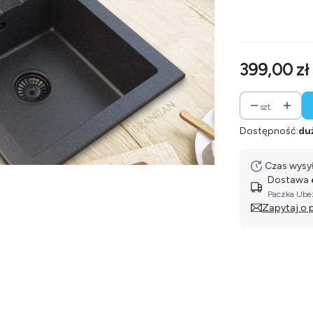
Wybierz
Cena
399,00 zł
szt.
Dostępność:
duż
Czas wysył
Dostawa
Paczka Ubez
Zapytaj o 