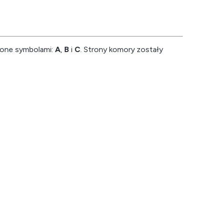
zone symbolami:
A
,
B
i
C
. Strony komory zostały