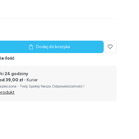
Dodaj do koszyka
a ilość
ki:
24 godziny
od 39,00 zł
- Kurier
pieczona - Twój Spokój Nasza Odpowiedzialność !
produkt