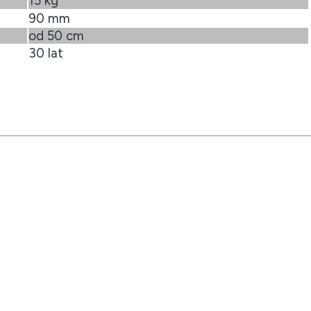
15 kg
90 mm
od 50 cm
30 lat