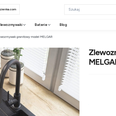
azienka.com
lewozmywaki
Baterie
Blog
ewozmywak granitowy model MELGAR
Zlewoz
MELGA
Wybierz waria
Poszczególne wa
*
Wybierz kolor
Pokaż wszystkie kol
Wybierz syfon 