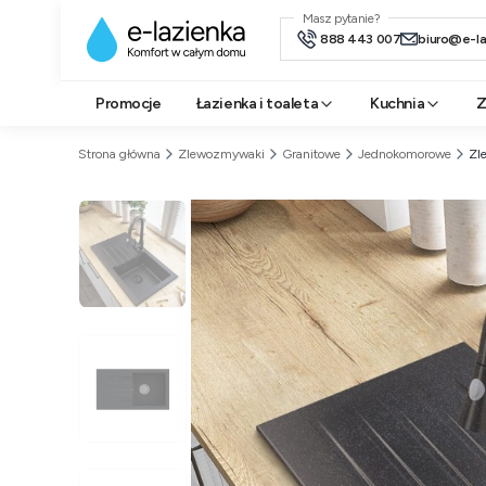
Masz pytanie?
888 443 007
biuro@e-l
Promocje
Łazienka i toaleta
Kuchnia
Z
Strona główna
Zlewozmywaki
Granitowe
Jednokomorowe
Zl