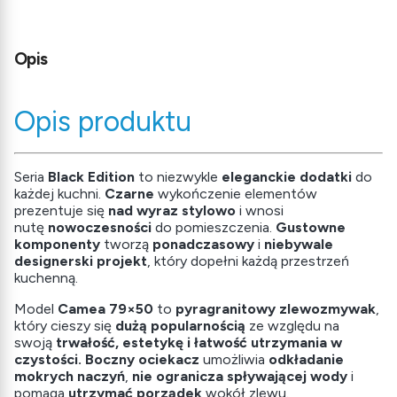
Opis
Opis produktu
Seria
Black Edition
to niezwykle
eleganckie dodatki
do
każdej kuchni.
Czarne
wykończenie elementów
prezentuje się
nad wyraz stylowo
i wnosi
nutę
nowoczesności
do pomieszczenia.
Gustowne
komponenty
tworzą
ponadczasowy
i
niebywale
designerski projekt
, który dopełni każdą przestrzeń
kuchenną.
Model
Camea 79×50
to
pyragranitowy zlewozmywak
,
który cieszy się
dużą
popularnością
ze względu na
swoją
trwałość, estetykę i łatwość utrzymania w
czystości. Boczny ociekacz
umożliwia
odkładanie
mokrych naczyń
,
nie ogranicza spływającej wody
i
pomaga
utrzymać porządek
wokół zlewu.