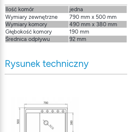
Ilość komór
jedna
Wymiary zewnętrzne
790 mm x 500 mm
Wymiary komory
490 mm x 380 mm
Głębokość komory
190 mm
Średnica odpływu
92 mm
Rysunek techniczny