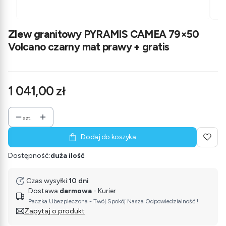
Zlew granitowy PYRAMIS CAMEA 79×50
Volcano czarny mat prawy + gratis
Cena
1 041,00 zł
szt.
Dodaj do koszyka
Dostępność:
duża ilość
Czas wysyłki:
10 dni
Dostawa
darmowa
- Kurier
Paczka Ubezpieczona - Twój Spokój Nasza Odpowiedzialność !
Zapytaj o produkt