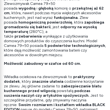
Zlewozmywak Camea 79×50
posiada
wygodną
i
głęboką
komorę o
przekątnej aż 62
cm
, która, nawet podczas mycia większych akcesoriów
kuchennych, jest nad wyraz
funkcjonalna.
Zlew
posiada
homogeniczną powierzchnię
, która
zapobiega
gromadzeniu się bakterii
, jest
odporny na wysoką
temperaturę
(280°C), a
także
przebarwienia
wynikające z użytkowania
domowych produktów do czyszczenia kuchni. Model
Camea 79×50 posiada
5 podwiertów technologicznych
,
które dają możliwość zamontowania baterii czy
akcesoriów w dowolnym miejscu.
Możliwość zabudowy w szafce od 60 cm.
Wkładka ociekowa na zlewozmywak to
praktyczny
dodatek
, który
znacznie ułatwia
codzienne korzystanie
ze zlewu. Jej główne zadanie to
zabezpieczanie blatu
kuchennego przed wilgocią
powstałą
podczas
suszenia naczyń czy artykułów spożywczych.
Jest to
szczególnie przydatne, gdy zmywamy naczynia
ręcznie.
Swoim rozmiarem i kształtem wkładka BLACK
EDITION
pasuje do modelu Camea 79×50, natomiast