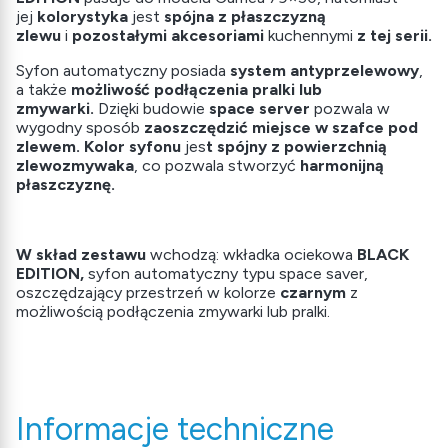
jej
kolorystyka
jest
spójna z płaszczyzną
zlewu
i
pozostałymi akcesoriami
kuchennymi
z tej serii.
Syfon automatyczny posiada
system antyprzelewowy
,
a także
możliwość podłączenia pralki lub
zmywarki.
Dzięki budowie
space server
pozwala w
wygodny sposób
zaoszczędzić miejsce w szafce pod
zlewem.
Kolor syfonu
jes
t spójny z powierzchnią
zlewozmywaka
, co pozwala stworzyć
harmonijną
płaszczyznę.
W skład zestawu
wchodzą: wkładka ociekowa
BLACK
EDITION,
syfon automatyczny typu space saver,
oszczędzający przestrzeń w kolorze
czarnym
z
możliwością podłączenia zmywarki lub pralki.
Informacje techniczne