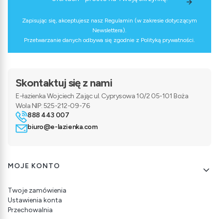
Zapisując się, akceptujesz nasz Regulamin (w zakresie dotyczącym
Newslettera).
Przetwarzanie danych odbywa się zgodnie z Polityką prywatności.
Skontaktuj się z nami
E-łazienka Wojciech Zając ul. Cyprysowa 10/2 05-101 Boża
Wola NIP: 525-212-09-76
888 443 007
biuro@e-lazienka.com
Linki w stopce
MOJE KONTO
Twoje zamówienia
Ustawienia konta
Przechowalnia