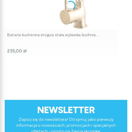
Bateria kuchenna stojąca stała wylewka kuchnia
zlewozmywakowy złota CORT
Cena
235,00 zł
NEWSLETTER
Zapisz się do newslettera! Otrzymuj jako pierwszy
informacje o nowościach, promocjach i specjalnych
ofertach - prosto na Twoją skrzynkę.