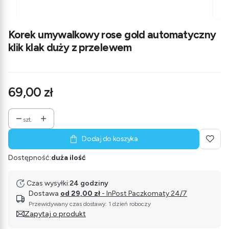
Korek umywalkowy rose gold automatyczny
klik klak duży z przelewem
Cena
69,00 zł
szt.
Dodaj do koszyka
Dostępność:
duża ilość
Czas wysyłki:
24 godziny
Dostawa
od 29,00 zł
- InPost Paczkomaty 24/7
Przewidywany czas dostawy: 1 dzień roboczy
Zapytaj o produkt