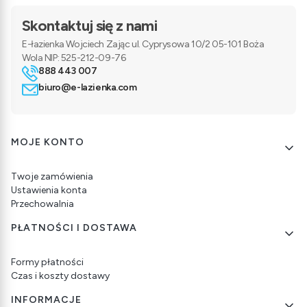
Skontaktuj się z nami
E-łazienka Wojciech Zając ul. Cyprysowa 10/2 05-101 Boża
Wola NIP: 525-212-09-76
888 443 007
biuro@e-lazienka.com
Linki w stopce
MOJE KONTO
Twoje zamówienia
Ustawienia konta
Przechowalnia
PŁATNOŚCI I DOSTAWA
Formy płatności
Czas i koszty dostawy
INFORMACJE