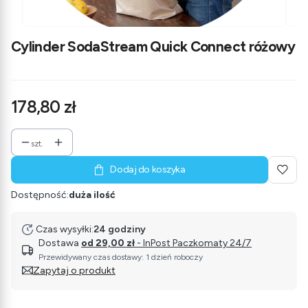
Cylinder SodaStream Quick Connect różowy
Cena
178,80 zł
szt.
Dodaj do koszyka
Dostępność:
duża ilość
Czas wysyłki:
24 godziny
Dostawa
od 29,00 zł
- InPost Paczkomaty 24/7
Przewidywany czas dostawy: 1 dzień roboczy
Zapytaj o produkt