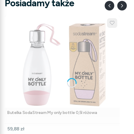
Posiadamy także
Butelka SodaStream My only bottle 0,5l różowa
Cena
59,88 zł