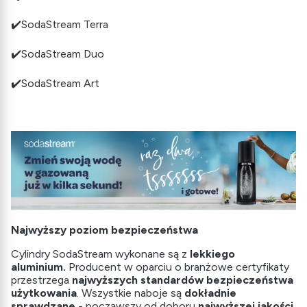
✔️SodaStream Terra
✔️SodaStream Duo
✔️SodaStream Art
Najwyższy poziom bezpieczeństwa
Cylindry SodaStream wykonane są z
lekkiego
aluminium.
Producent w oparciu o branżowe certyfikaty
przestrzega
najwyższych standardów bezpieczeństwa
użytkowania
. Wszystkie naboje są
dokładnie
sprawdzane
- począwszy od doboru
najwyższej jakości