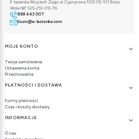
E-łazienka Wojciech Zając ul. Cyprysowa 10/2 05-101 Boża
Wola NIP: 525-212-09-76
888 443 007
biuro@e-lazienka.com
Linki w stopce
MOJE KONTO
Twoje zamówienia
Ustawienia konta
Przechowalnia
PŁATNOŚCI I DOSTAWA
Formy płatności
Czas i koszty dostawy
INFORMACJE
O nas