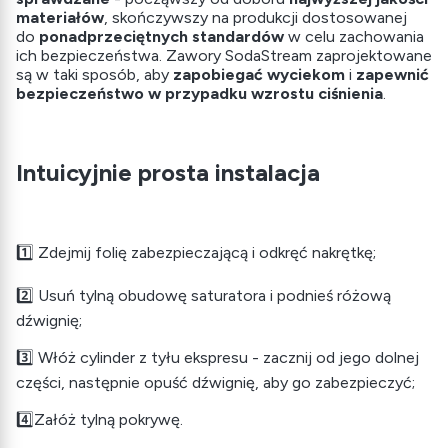
materiałów
, skończywszy na produkcji dostosowanej
do
ponadprzeciętnych standardów
w celu zachowania
ich bezpieczeństwa. Zawory SodaStream zaprojektowane
są w taki sposób, aby
zapobiegać wyciekom
i
zapewnić
bezpieczeństwo w przypadku wzrostu ciśnienia
.
Intuicyjnie prosta instalacja
1️⃣ Zdejmij folię zabezpieczającą i odkręć nakrętkę;
2️⃣ Usuń tylną obudowę saturatora i podnieś różową
dźwignię;
3️⃣ Włóż cylinder z tyłu ekspresu - zacznij od jego dolnej
części, następnie opuść dźwignię, aby go zabezpieczyć;
4️⃣Załóż tylną pokrywę.