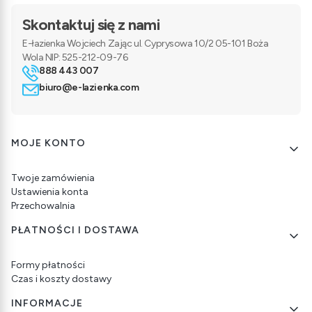
Skontaktuj się z nami
E-łazienka Wojciech Zając ul. Cyprysowa 10/2 05-101 Boża
Wola NIP: 525-212-09-76
888 443 007
biuro@e-lazienka.com
Linki w stopce
MOJE KONTO
Twoje zamówienia
Ustawienia konta
Przechowalnia
PŁATNOŚCI I DOSTAWA
Formy płatności
Czas i koszty dostawy
INFORMACJE