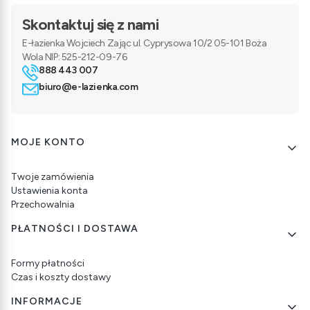
Skontaktuj się z nami
E-łazienka Wojciech Zając ul. Cyprysowa 10/2 05-101 Boża
Wola NIP: 525-212-09-76
888 443 007
biuro@e-lazienka.com
Linki w stopce
MOJE KONTO
Twoje zamówienia
Ustawienia konta
Przechowalnia
PŁATNOŚCI I DOSTAWA
Formy płatności
Czas i koszty dostawy
INFORMACJE