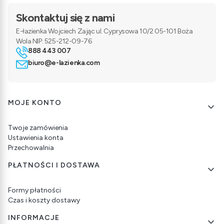
Skontaktuj się z nami
E-łazienka Wojciech Zając ul. Cyprysowa 10/2 05-101 Boża
Wola NIP: 525-212-09-76
888 443 007
biuro@e-lazienka.com
Linki w stopce
MOJE KONTO
Twoje zamówienia
Ustawienia konta
Przechowalnia
PŁATNOŚCI I DOSTAWA
Formy płatności
Czas i koszty dostawy
INFORMACJE